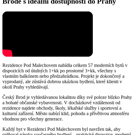
Brodě s ideální dostupností do Prahy
Rezidence Pod Malechovem nabídla celkem 57 moderních bytů v
dispozicích od útulných 1+kk po prostorné 3+kk, všechny s
vlastním balkónem nebo předzahrádkou. Projekt je dokončený a
vyprodaný, ale zůstává dobrou ukázkou bydlení, které klienti v
okolí Prahy vyhledávají.
Český Brod je vyhledávanou lokalitou díky své poloze blízko Prahy
a bohaté občanské vybavenosti. V docházkové vzdálenosti od
rezidence najdete obchody, školy, lékařské služby i sportovní a
kulturní zařízení. Město nabízí klid, pohodu a přívětivou atmosféru
vhodnou pro všechny generace.
Každý byt v Rezidenci Pod Malechovem byl navržen tak, aby
splňoval nároky současného bydlení – praktické dispozice, moderní