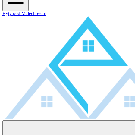
Byty pod Malechovem